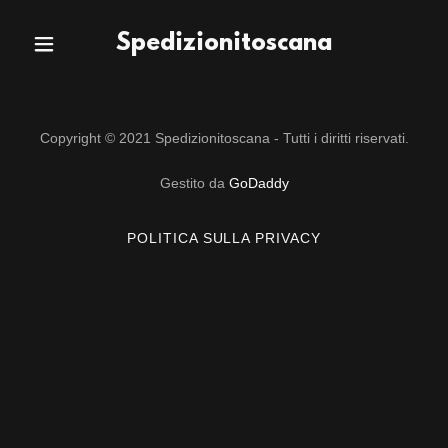
Spedizionitoscana
Pagina Iniziale
Copyright © 2021 Spedizionitoscana - Tutti i diritti riservati.
TRACCIA LA
TUA
Gestito da
GoDaddy
SPEDIZIONE
POLITICA SULLA PRIVACY
SPEDIZIONI
I NOSTRI
SERVIZI
CONTATTACI
- DOVE